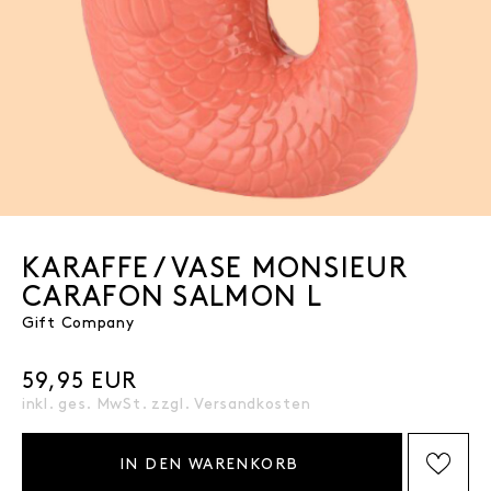
KARAFFE / VASE MONSIEUR
CARAFON SALMON L
Gift Company
59,95 EUR
inkl. ges. MwSt. zzgl.
Versandkosten
IN DEN WARENKORB
AUF DIE WISHLIST SETZEN