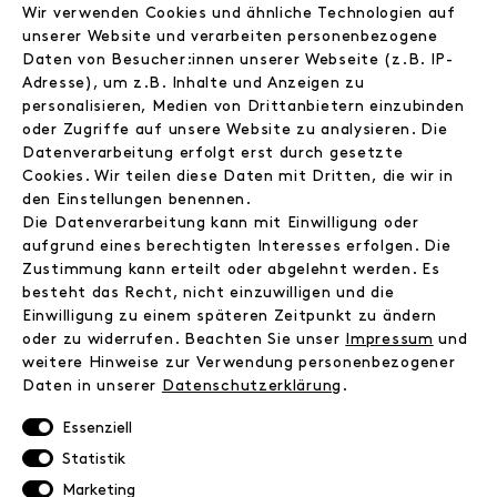
Wir verwenden Cookies und ähnliche Technologien auf
Wir
unserer Website und verarbeiten personenbezogene
Jobs
Daten von Besucher:innen unserer Webseite (z.B. IP-
Wholesale
Adresse), um z.B. Inhalte und Anzeigen zu
personalisieren, Medien von Drittanbietern einzubinden
Instagram
oder Zugriffe auf unsere Website zu analysieren. Die
Facebook
Datenverarbeitung erfolgt erst durch gesetzte
Kontakt
Cookies. Wir teilen diese Daten mit Dritten, die wir in
den Einstellungen benennen.
INFORMATIONEN
Die Datenverarbeitung kann mit Einwilligung oder
aufgrund eines berechtigten Interesses erfolgen. Die
FAQ
Zustimmung kann erteilt oder abgelehnt werden. Es
Zahlungsinformationen
besteht das Recht, nicht einzuwilligen und die
Versand
Einwilligung zu einem späteren Zeitpunkt zu ändern
Retoure
oder zu widerrufen. Beachten Sie unser
Impressum
und
Widerrufsrecht
weitere Hinweise zur Verwendung personenbezogener
Daten in unserer
Daten­schutz­erklärung
.
Datenschutz
AGB
Essenziell
Impressum
Statistik
Marketing