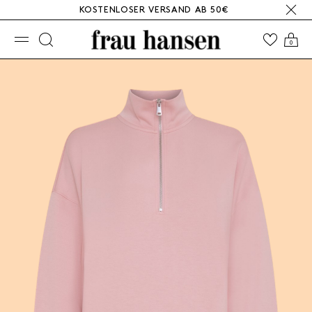
KOSTENLOSER VERSAND AB 50€
☰
0