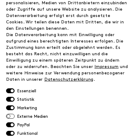
personalisieren, Medien von Drittanbietern einzubinden
Wir
oder Zugriffe auf unsere Website zu analysieren. Die
Jobs
Datenverarbeitung erfolgt erst durch gesetzte
Wholesale
Cookies. Wir teilen diese Daten mit Dritten, die wir in
Instagram
den Einstellungen benennen.
Facebook
Die Datenverarbeitung kann mit Einwilligung oder
Kontakt
aufgrund eines berechtigten Interesses erfolgen. Die
Zustimmung kann erteilt oder abgelehnt werden. Es
besteht das Recht, nicht einzuwilligen und die
INFORMATIONEN
Einwilligung zu einem späteren Zeitpunkt zu ändern
FAQ
oder zu widerrufen. Beachten Sie unser
Impressum
und
weitere Hinweise zur Verwendung personenbezogener
Zahlungsinformationen
Daten in unserer
Daten­schutz­erklärung
.
Versand
Retoure
Essenziell
Widerrufsrecht
Statistik
Datenschutz
Marketing
AGB
Externe Medien
Impressum
PayPal
Funktional
NEWSLETTER