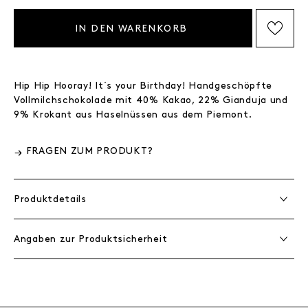
IN DEN WARENKORB
AUF DIE WISHLIST SETZEN
Hip Hip Hooray! It´s your Birthday! Handgeschöpfte
Vollmilchschokolade mit 40% Kakao, 22% Gianduja und
9% Krokant aus Haselnüssen aus dem Piemont.
FRAGEN ZUM PRODUKT?
Produktdetails
Angaben zur Produktsicherheit