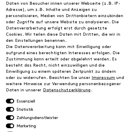
Daten von Besucher:innen unserer Webseite (z.B. IP-
Wholesale
Adresse), um z.B. Inhalte und Anzeigen zu
Instagram
personalisieren, Medien von Drittanbietern einzubinden
Facebook
oder Zugriffe auf unsere Website zu analysieren. Die
Kontakt
Datenverarbeitung erfolgt erst durch gesetzte
Cookies. Wir teilen diese Daten mit Dritten, die wir in
den Einstellungen benennen.
INFORMATIONEN
Die Datenverarbeitung kann mit Einwilligung oder
FAQ
aufgrund eines berechtigten Interesses erfolgen. Die
Zahlungsinformationen
Zustimmung kann erteilt oder abgelehnt werden. Es
Versand
besteht das Recht, nicht einzuwilligen und die
Retoure
Einwilligung zu einem späteren Zeitpunkt zu ändern
oder zu widerrufen. Beachten Sie unser
Impressum
und
Widerrufsrecht
weitere Hinweise zur Verwendung personenbezogener
Datenschutz
Daten in unserer
Daten­schutz­erklärung
.
AGB
Impressum
Essenziell
Statistik
NEWSLETTER
Zahlungsdienstleister
Marketing
Erhalte exklusive Neuigkeiten!