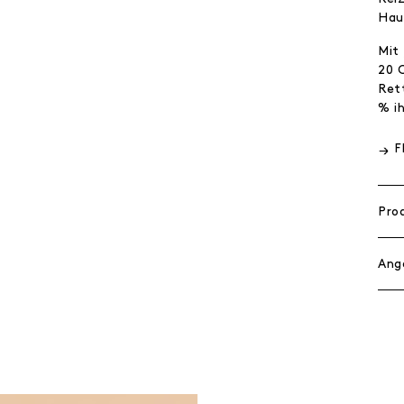
Hau
Mit
20 
Ret
% i
F
Pro
Ang