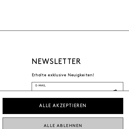
NEWSLETTER
Erhalte exklusive Neuigkeiten!
E-MAIL
Ich bestätige die
ALLE AKZEPTIEREN
Datenschutzbestimmung
* inkl. MwSt. zzgl. Versandkosten
ALLE ABLEHNEN