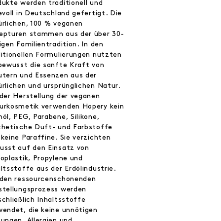
dukte werden traditionell und
evoll in Deutschland gefertigt. Die
ürlichen, 100 % veganen
epturen stammen aus der über 30-
igen Familientradition. In den
ditionellen Formulierungen nutzten
 bewusst die sanfte Kraft von
utern und Essenzen aus der
ürlichen und ursprünglichen Natur.
 der Herstellung der veganen
urkosmetik verwenden Hopery kein
öl, PEG, Parabene, Silikone,
thetische Duft- und Farbstoffe
keine Paraffine. Sie verzichten
usst auf den Einsatz von
roplastik, Propylene und
ltsstoffe aus der Erdölindustrie.
 den ressourcenschonenden
stellungsprozess werden
chließlich Inhaltsstoffe
wendet, die keine unnötigen
zungen, Allergien und