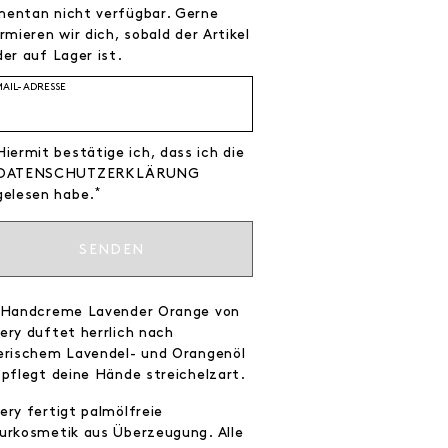
entan nicht verfügbar. Gerne
rmieren wir dich, sobald der Artikel
er auf Lager ist.
MAIL-ADRESSE
Hiermit bestätige ich, dass ich die
DATEN­SCHUTZ­ERKLÄRUNG
*
gelesen habe.
SENDEN
 Handcreme Lavender Orange von
ery duftet herrlich nach
erischem Lavendel- und Orangenöl
 pflegt deine Hände streichelzart.
ery fertigt palmölfreie
urkosmetik aus Überzeugung. Alle