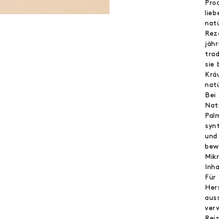
Pro
lieb
nat
Rez
jähr
tra
sie
Krä
nat
Bei
Nat
Palm
syn
und 
bew
Mik
Inha
Für
Her
auss
ver
Rei