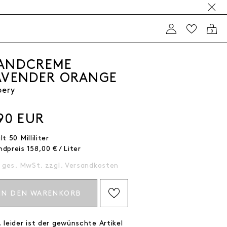
0
ANDCREME
AVENDER ORANGE
pery
90 EUR
alt
50
Milliliter
ndpreis
158,00 € / Liter
. ges. MwSt. zzgl.
Versandkosten
IN DEN WARENKORB
AUF DIE WISHLIST SETZEN
 leider ist der gewünschte Artikel