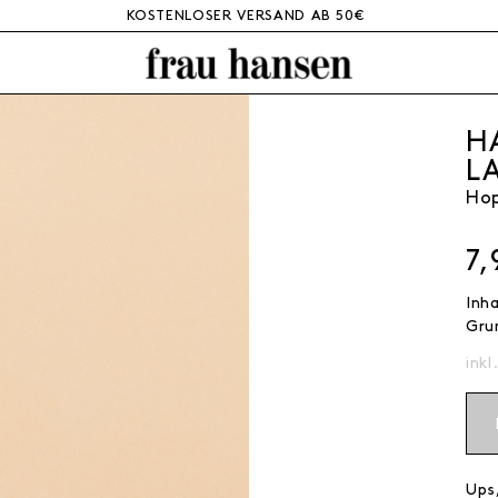
KOSTENLOSER VERSAND AB 50€
H
L
Ho
7,
Inh
Gru
inkl
Ups,