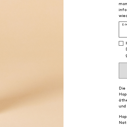
mom
info
wied
E-
Die
Hop
äth
und
Hop
Nat