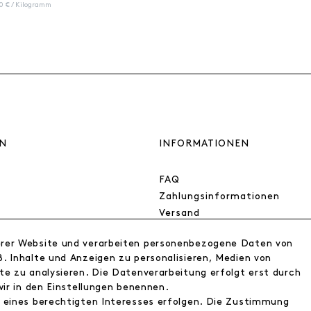
0 € / Kilogramm
N
INFORMATIONEN
FAQ
Zahlungsinformationen
Versand
Retoure
erer Website und verarbeiten personenbezogene Daten von
Widerrufsrecht
. Inhalte und Anzeigen zu personalisieren, Medien von
Datenschutz
te zu analysieren. Die Datenverarbeitung erfolgt erst durch
AGB
wir in den Einstellungen benennen.
Impressum
d eines berechtigten Interesses erfolgen. Die Zustimmung