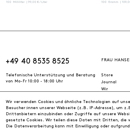
100
Milliliter
| 99,00 € / Liter
100
Gramm
| 109,0
+49 40 8535 8525
FRAU HANSE
Telefonische Unterstützung und Beratung
Store
von Mo-Fr 10:00 - 18:00 Uhr
Journal
Wir
Jobs
Wir verwenden Cookies und ähnliche Technologien auf uns
Wholesale
VERTRAG WIDERRUFEN
Besucher:innen unserer Webseite (z.B. IP-Adresse), um z.B
Instagram
Drittanbietern einzubinden oder Zugriffe auf unsere Websi
Facebook
gesetzte Cookies. Wir teilen diese Daten mit Dritten, die 
Kontakt
© 2026 FRAU HANSEN GmbH
Die Datenverarbeitung kann mit Einwilligung oder aufgrun