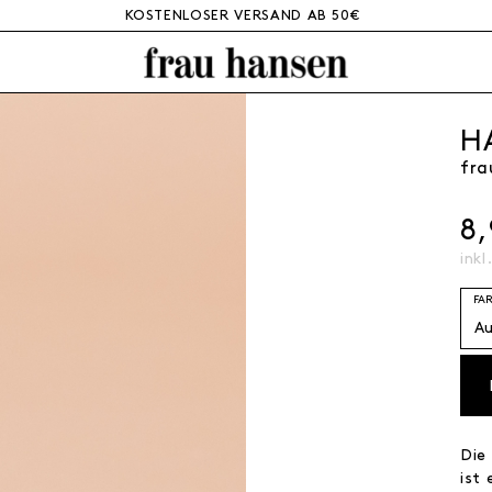
KOSTENLOSER VERSAND AB 50€
H
fra
8
inkl
FA
Die
ist 