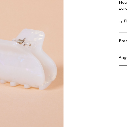
Haa
zur
F
Pro
Ang