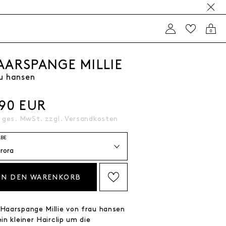
0
AARSPANGE MILLIE
u hansen
,90 EUR
. ges. MwSt. zzgl.
Versandkosten
RBE
IN DEN WARENKORB
AUF DIE WISHLIST SETZEN
 Haarspange Millie von frau hansen
ein kleiner Hairclip um die