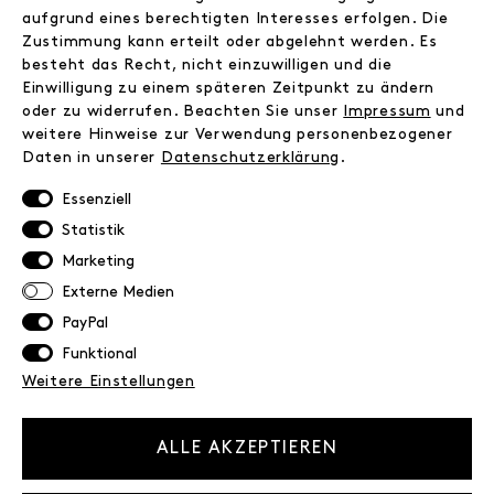
Kontakt
aufgrund eines berechtigten Interesses erfolgen. Die
Zustimmung kann erteilt oder abgelehnt werden. Es
besteht das Recht, nicht einzuwilligen und die
INFORMATIONEN
Einwilligung zu einem späteren Zeitpunkt zu ändern
FAQ
oder zu widerrufen. Beachten Sie unser
Impressum
und
weitere Hinweise zur Verwendung personenbezogener
Zahlungsinformationen
Daten in unserer
Daten­schutz­erklärung
.
Versand
Retoure
Essenziell
Widerrufsrecht
Statistik
Datenschutz
Marketing
AGB
Externe Medien
Impressum
PayPal
Funktional
NEWSLETTER
Weitere Einstellungen
Erhalte exklusive Neuigkeiten!
E-MAIL
ALLE AKZEPTIEREN