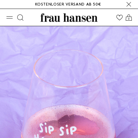
KOSTENLOSER VERSAND AB 50€
☰
0