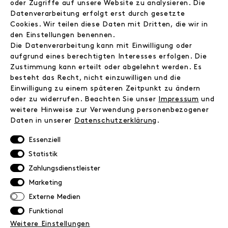
oder Zugriffe auf unsere Website zu analysieren. Die
Jobs
Datenverarbeitung erfolgt erst durch gesetzte
Wholesale
Cookies. Wir teilen diese Daten mit Dritten, die wir in
Instagram
den Einstellungen benennen.
Facebook
Die Datenverarbeitung kann mit Einwilligung oder
Kontakt
aufgrund eines berechtigten Interesses erfolgen. Die
Zustimmung kann erteilt oder abgelehnt werden. Es
besteht das Recht, nicht einzuwilligen und die
INFORMATIONEN
Einwilligung zu einem späteren Zeitpunkt zu ändern
FAQ
oder zu widerrufen. Beachten Sie unser
Impressum
und
weitere Hinweise zur Verwendung personenbezogener
Zahlungsinformationen
Daten in unserer
Daten­schutz­erklärung
.
Versand
Retoure
Essenziell
Widerrufsrecht
Statistik
Datenschutz
Zahlungsdienstleister
AGB
Marketing
Impressum
Externe Medien
Funktional
NEWSLETTER
Weitere Einstellungen