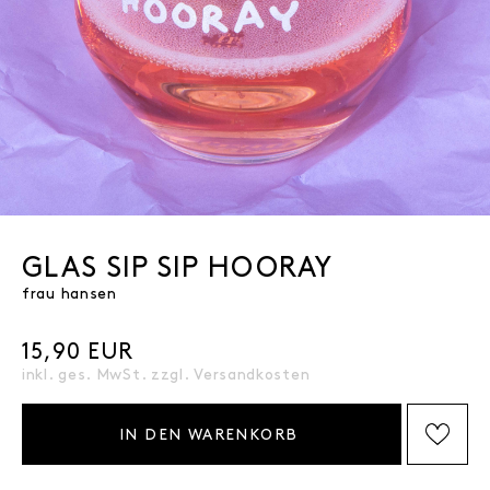
GLAS SIP SIP HOORAY
frau hansen
15,90 EUR
inkl. ges. MwSt. zzgl.
Versandkosten
IN DEN WARENKORB
AUF DIE WISHLIST SETZEN