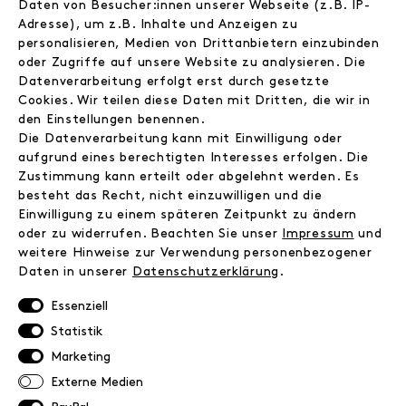
Wholesale
Daten von Besucher:innen unserer Webseite (z.B. IP-
Adresse), um z.B. Inhalte und Anzeigen zu
Instagram
personalisieren, Medien von Drittanbietern einzubinden
Facebook
oder Zugriffe auf unsere Website zu analysieren. Die
Kontakt
Datenverarbeitung erfolgt erst durch gesetzte
Cookies. Wir teilen diese Daten mit Dritten, die wir in
INFORMATIONEN
den Einstellungen benennen.
Die Datenverarbeitung kann mit Einwilligung oder
FAQ
aufgrund eines berechtigten Interesses erfolgen. Die
Zahlungsinformationen
Zustimmung kann erteilt oder abgelehnt werden. Es
Versand
besteht das Recht, nicht einzuwilligen und die
Retoure
Einwilligung zu einem späteren Zeitpunkt zu ändern
Widerrufsrecht
oder zu widerrufen. Beachten Sie unser
Impressum
und
weitere Hinweise zur Verwendung personenbezogener
Datenschutz
Daten in unserer
Daten­schutz­erklärung
.
AGB
Impressum
Essenziell
Statistik
NEWSLETTER
Marketing
Externe Medien
Erhalte exklusive Neuigkeiten!