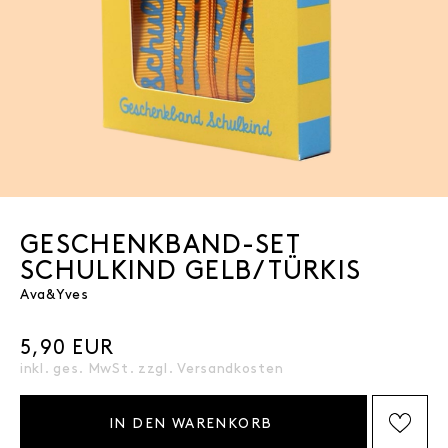
GESCHENKBAND-SET
SCHULKIND GELB/TÜRKIS
Ava&Yves
5,90 EUR
inkl. ges. MwSt. zzgl.
Versandkosten
IN DEN WARENKORB
AUF DIE WISHLIST SETZEN