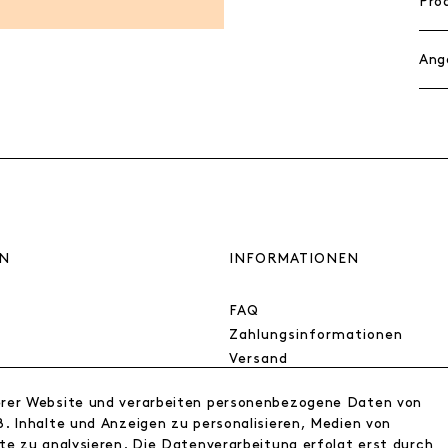
Pro
Ang
N
INFORMATIONEN
FAQ
Zahlungsinformationen
Versand
Retoure
erer Website und verarbeiten personenbezogene Daten von
Widerrufsrecht
. Inhalte und Anzeigen zu personalisieren, Medien von
Datenschutz
te zu analysieren. Die Datenverarbeitung erfolgt erst durch