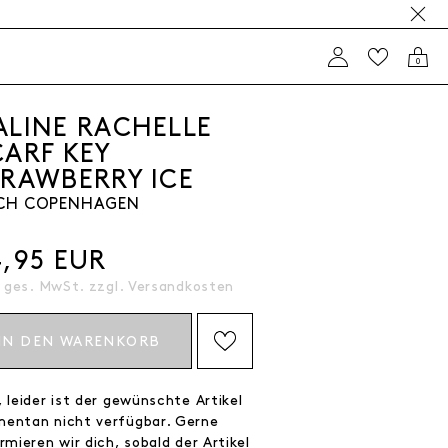
0
ALINE RACHELLE
CARF KEY
TRAWBERRY ICE
CH COPENHAGEN
4,95 EUR
. ges. MwSt. zzgl.
Versandkosten
IN DEN WARENKORB
AUF DIE WISHLIST SETZEN
 leider ist der gewünschte Artikel
entan nicht verfügbar. Gerne
rmieren wir dich, sobald der Artikel