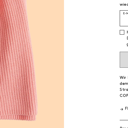
wied
E-
Wir
dem
Str
CO
F