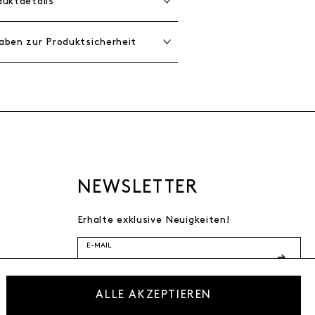
duktdetails
aben zur Produktsicherheit
NEWSLETTER
Erhalte exklusive Neuigkeiten!
E-MAIL
Ich bestätige die
ALLE AKZEPTIEREN
Datenschutzbestimmung