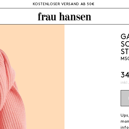
KOSTENLOSER VERSAND AB 50€
G
S
S
MS
3
inkl
Ups,
mom
info