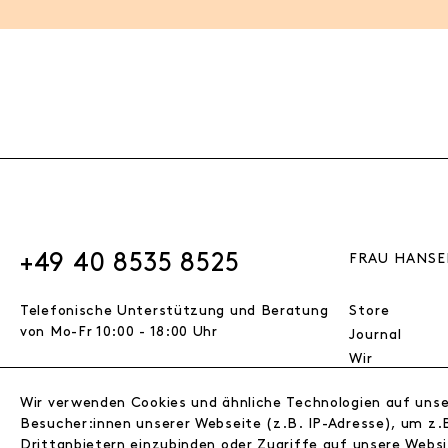
+49 40 8535 8525
FRAU HANSE
Telefonische Unterstützung und Beratung
Store
von Mo-Fr 10:00 - 18:00 Uhr
Journal
Wir
Jobs
Wir verwenden Cookies und ähnliche Technologien auf uns
Wholesale
VERTRAG WIDERRUFEN
Besucher:innen unserer Webseite (z.B. IP-Adresse), um z.B
Instagram
Drittanbietern einzubinden oder Zugriffe auf unsere Websi