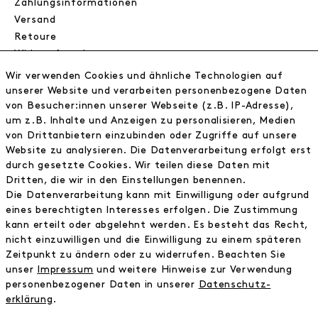
Zahlungsinformationen
Versand
Retoure
Widerrufsrecht
Datenschutz
Wir verwenden Cookies und ähnliche Technologien auf
AGB
unserer Website und verarbeiten personenbezogene Daten
Impressum
von Besucher:innen unserer Webseite (z.B. IP-Adresse),
um z.B. Inhalte und Anzeigen zu personalisieren, Medien
von Drittanbietern einzubinden oder Zugriffe auf unsere
NEWSLETTER
Website zu analysieren. Die Datenverarbeitung erfolgt erst
durch gesetzte Cookies. Wir teilen diese Daten mit
Erhalte exklusive Neuigkeiten!
Dritten, die wir in den Einstellungen benennen.
Die Datenverarbeitung kann mit Einwilligung oder aufgrund
E-MAIL
eines berechtigten Interesses erfolgen. Die Zustimmung
kann erteilt oder abgelehnt werden. Es besteht das Recht,
nicht einzuwilligen und die Einwilligung zu einem späteren
Ich bestätige die
Datenschutzbestimmung
Zeitpunkt zu ändern oder zu widerrufen. Beachten Sie
unser
Impressum
und weitere Hinweise zur Verwendung
personenbezogener Daten in unserer
Daten­schutz­
* inkl. MwSt. zzgl. Versandkosten
erklärung
.