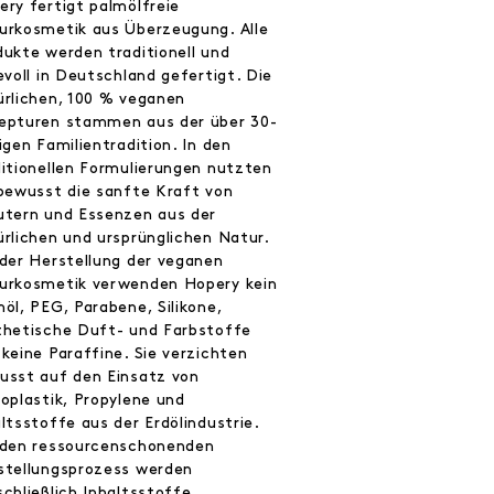
ery fertigt palmölfreie
urkosmetik aus Überzeugung. Alle
dukte werden traditionell und
evoll in Deutschland gefertigt. Die
ürlichen, 100 % veganen
epturen stammen aus der über 30-
igen Familientradition. In den
ditionellen Formulierungen nutzten
 bewusst die sanfte Kraft von
utern und Essenzen aus der
ürlichen und ursprünglichen Natur.
 der Herstellung der veganen
urkosmetik verwenden Hopery kein
öl, PEG, Parabene, Silikone,
thetische Duft- und Farbstoffe
keine Paraffine. Sie verzichten
usst auf den Einsatz von
roplastik, Propylene und
ltsstoffe aus der Erdölindustrie.
 den ressourcenschonenden
stellungsprozess werden
chließlich Inhaltsstoffe