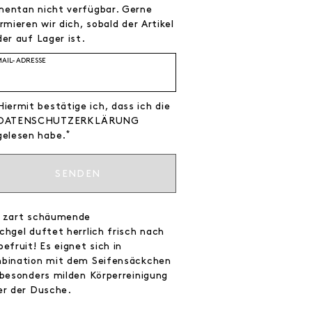
entan nicht verfügbar. Gerne
rmieren wir dich, sobald der Artikel
er auf Lager ist.
MAIL-ADRESSE
Hiermit bestätige ich, dass ich die
DATEN­SCHUTZ­ERKLÄRUNG
*
gelesen habe.
SENDEN
 zart schäumende
chgel duftet herrlich frisch nach
efruit! Es eignet sich in
bination mit dem Seifensäckchen
 besonders milden Körperreinigung
er der Dusche.