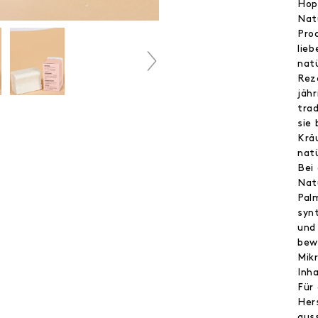
Hop
Nat
Pro
lieb
nat
Rez
jähr
tra
sie
Krä
nat
Bei
Nat
Palm
syn
und 
bew
Mik
Inha
Für
Her
auss