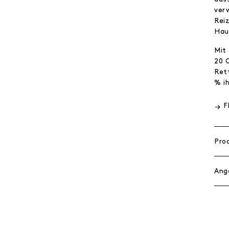
ver
Rei
Hau
Mit
20 
Ret
% i
F
Pro
Ang