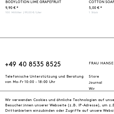
BODYLOTION LIME GRAPEFRUIT
COTTON SOA
9,90 € *
5,00 € *
100
Milliliter
| 99,00 € / Liter
1
Stück
+49 40 8535 8525
FRAU HANSE
Telefonische Unterstützung und Beratung
Store
von Mo-Fr 10:00 - 18:00 Uhr
Journal
Wir
Jobs
Wir verwenden Cookies und ähnliche Technologien auf uns
Wholesale
VERTRAG WIDERRUFEN
Besucher:innen unserer Webseite (z.B. IP-Adresse), um z.B
Instagram
Drittanbietern einzubinden oder Zugriffe auf unsere Websi
Facebook