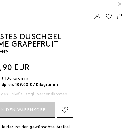
0
ESTES DUSCHGEL
IME GRAPEFRUIT
pery
0,90 EUR
alt
100
Gramm
ndpreis
109,00 € / Kilogramm
. ges. MwSt. zzgl.
Versandkosten
IN DEN WARENKORB
AUF DIE WISHLIST SETZEN
 leider ist der gewünschte Artikel