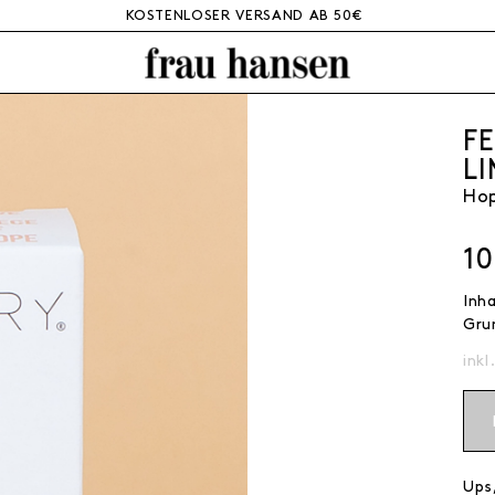
KOSTENLOSER VERSAND AB 50€
F
L
Ho
1
Inh
Gru
inkl
Ups,