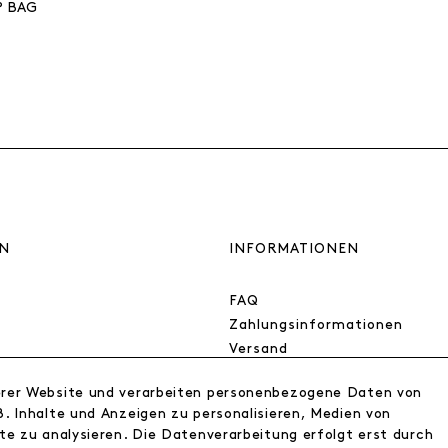
P BAG
N
INFORMATIONEN
FAQ
Zahlungsinformationen
Versand
Retoure
erer Website und verarbeiten personenbezogene Daten von
Widerrufsrecht
. Inhalte und Anzeigen zu personalisieren, Medien von
Datenschutz
te zu analysieren. Die Datenverarbeitung erfolgt erst durch
AGB