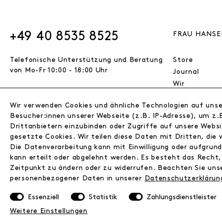
+49 40 8535 8525
FRAU HANSE
Telefonische Unterstützung und Beratung
Store
von Mo-Fr 10:00 - 18:00 Uhr
Journal
Wir
Jobs
Wir verwenden Cookies und ähnliche Technologien auf uns
Wholesale
VERTRAG WIDERRUFEN
Besucher:innen unserer Webseite (z.B. IP-Adresse), um z.B
Instagram
Drittanbietern einzubinden oder Zugriffe auf unsere Websi
Facebook
gesetzte Cookies. Wir teilen diese Daten mit Dritten, die 
Kontakt
© 2026 FRAU HANSEN GmbH
Die Datenverarbeitung kann mit Einwilligung oder aufgrun
kann erteilt oder abgelehnt werden. Es besteht das Recht, 
Zeitpunkt zu ändern oder zu widerrufen. Beachten Sie un
personenbezogener Daten in unserer
Daten­schutz­erklärun
Essenziell
Statistik
Zahlungsdienstleister
Weitere Einstellungen