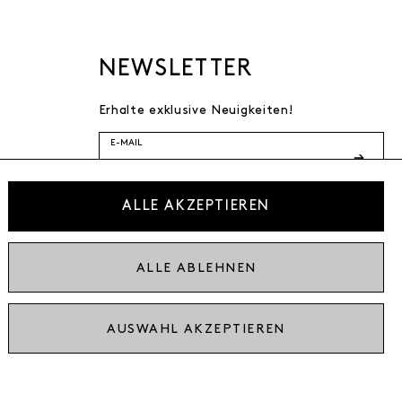
NEWSLETTER
Erhalte exklusive Neuigkeiten!
E-MAIL
Ich bestätige die
ALLE AKZEPTIEREN
Datenschutzbestimmung
* inkl. MwSt. zzgl. Versandkosten
ALLE ABLEHNEN
AUSWAHL AKZEPTIEREN