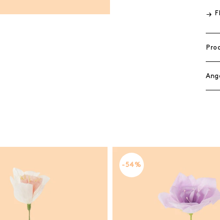
F
Pro
Ang
-54%