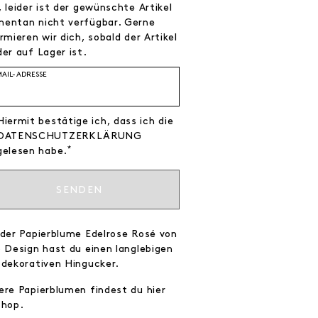
 leider ist der gewünschte Artikel
entan nicht verfügbar. Gerne
rmieren wir dich, sobald der Artikel
er auf Lager ist.
MAIL-ADRESSE
Hiermit bestätige ich, dass ich die
DATEN­SCHUTZ­ERKLÄRUNG
*
gelesen habe.
SENDEN
 der Papierblume Edelrose Rosé von
o Design hast du einen langlebigen
 dekorativen Hingucker.
ere Papierblumen findest du hier
Shop.