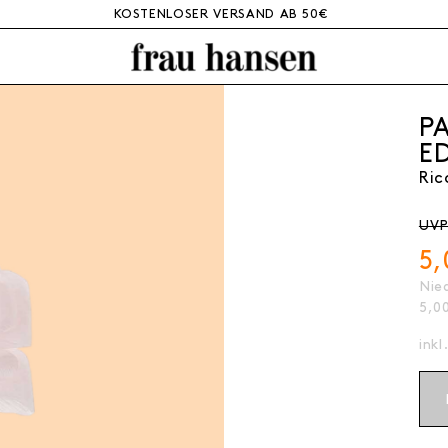
KOSTENLOSER VERSAND AB 50€
P
E
Ric
UVP
5
Nied
5,0
inkl