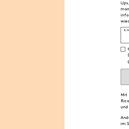
Ups,
mom
info
wied
E-
Mit
Ric
und
And
im 