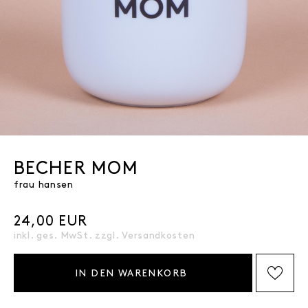
BECHER MOM
frau hansen
24,00 EUR
inkl. ges. MwSt. zzgl.
Versandkosten
IN DEN WARENKORB
AUF DIE WISHLIST SETZEN