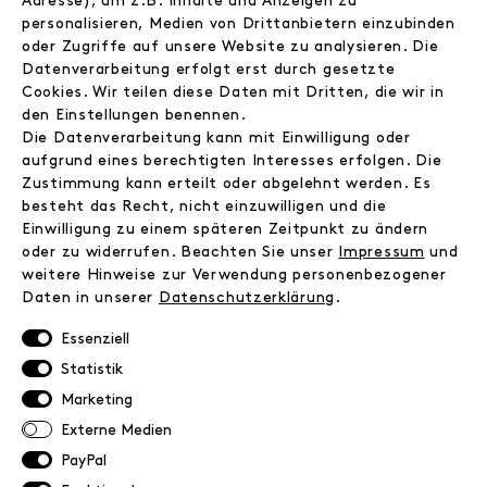
Adresse), um z.B. Inhalte und Anzeigen zu
Journal
personalisieren, Medien von Drittanbietern einzubinden
Wir
oder Zugriffe auf unsere Website zu analysieren. Die
Jobs
Datenverarbeitung erfolgt erst durch gesetzte
Wholesale
Cookies. Wir teilen diese Daten mit Dritten, die wir in
Instagram
den Einstellungen benennen.
Facebook
Die Datenverarbeitung kann mit Einwilligung oder
Kontakt
aufgrund eines berechtigten Interesses erfolgen. Die
Zustimmung kann erteilt oder abgelehnt werden. Es
besteht das Recht, nicht einzuwilligen und die
INFORMATIONEN
Einwilligung zu einem späteren Zeitpunkt zu ändern
FAQ
oder zu widerrufen. Beachten Sie unser
Impressum
und
weitere Hinweise zur Verwendung personenbezogener
Zahlungsinformationen
Daten in unserer
Daten­schutz­erklärung
.
Versand
Retoure
Essenziell
Widerrufsrecht
Statistik
Datenschutz
Marketing
AGB
Externe Medien
Impressum
PayPal