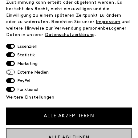
Zustimmung kann erteilt oder abgelehnt werden. Es
besteht das Recht, nicht einzuwilligen und die
INFORMATIONEN
Einwilligung zu einem späteren Zeitpunkt zu ändern
FAQ
oder zu widerrufen. Beachten Sie unser
Impressum
und
weitere Hinweise zur Verwendung personenbezogener
Zahlungsinformationen
Daten in unserer
Daten­schutz­erklärung
.
Versand
Retoure
Essenziell
Widerrufsrecht
Statistik
Datenschutz
Marketing
AGB
Externe Medien
Impressum
PayPal
Funktional
NEWSLETTER
Weitere Einstellungen
Erhalte exklusive Neuigkeiten!
E-MAIL
ALLE AKZEPTIEREN
Ich bestätige die
Datenschutzbestimmung
ALLE ABLEHNEN