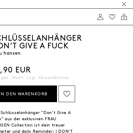
0
CHLÜSSELANHÄNGER
ON’T GIVE A FUCK
u hansen
4,90 EUR
. ges. MwSt. zzgl.
Versandkosten
IN DEN WARENKORB
AUF DIE WISHLIST SETZEN
 Schlüsselanhänger "Don’t Give A
k" aus der exklusiven FRAU
SEN Collection ist dein treuer
leiter und daily Reminder: I DON’T