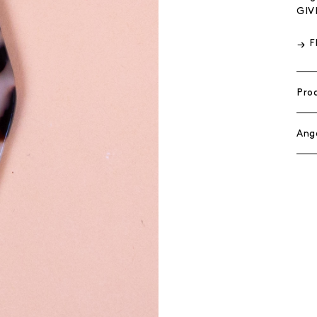
GIV
F
Pro
Ang