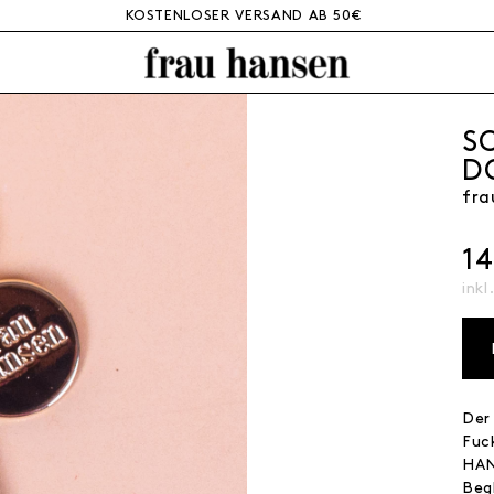
KOSTENLOSER VERSAND AB 50€
S
D
fra
1
inkl
Der
Fuc
HAN
Beg