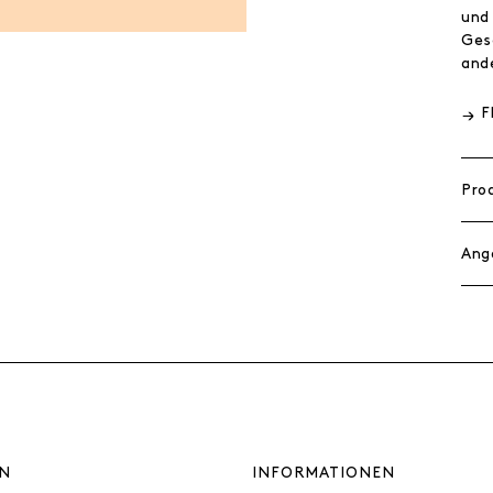
und
Ges
and
F
Pro
Ang
N
INFORMATIONEN