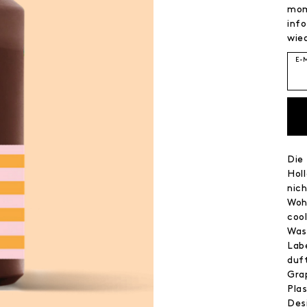
mom
info
wied
E-
Die 
Holl
nic
Woh
coo
Was
Lab
duf
Gra
Pla
Desi