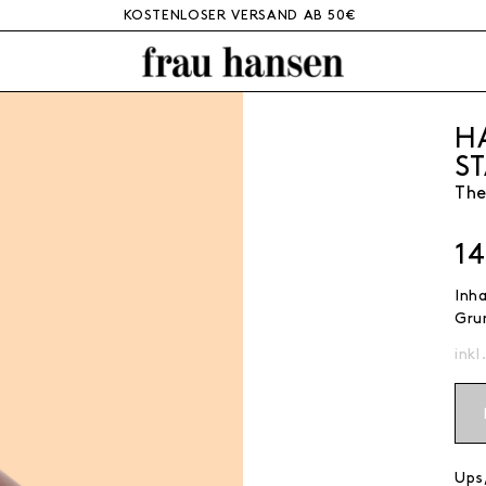
KOSTENLOSER VERSAND AB 50€
H
S
The
1
Inh
Gru
inkl
Ups,