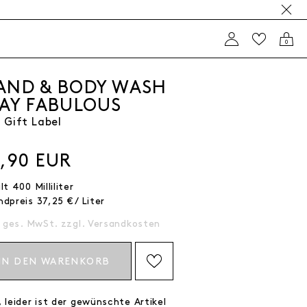
0
AND & BODY WASH
TAY FABULOUS
 Gift Label
4,90 EUR
alt
400
Milliliter
ndpreis
37,25 € / Liter
. ges. MwSt. zzgl.
Versandkosten
IN DEN WARENKORB
AUF DIE WISHLIST SETZEN
 leider ist der gewünschte Artikel