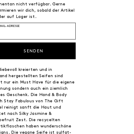
entan nicht verfügbar. Gerne
rmieren wir dich, sobald der Artikel
er auf Lager ist.
MAIL-ADRESSE
SENDEN
liebevoll kreierten und in
and hergestellten Seifen sind
ht nur ein Must Have für die eigene
nung sondern auch ein ziemlich
les Geschenk. Die Hand & Body
h Stay Fabulous von The Gift
el reinigt sanft die Haut und
tet nach Silky Jasmine &
pefruit Zest. Die recycelten
stikflaschen haben wunderschöne
gns. Die vegane Seife ist sulfat-