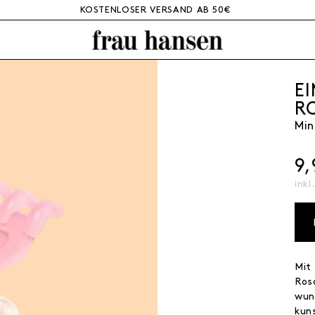
KOSTENLOSER VERSAND AB 50€
E
R
Min
9
inkl
Mit
Ros
wun
kun