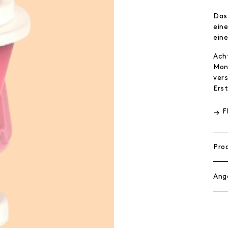
Das
ein
ein
Ach
Mon
vers
Ers
F
Pro
Ang