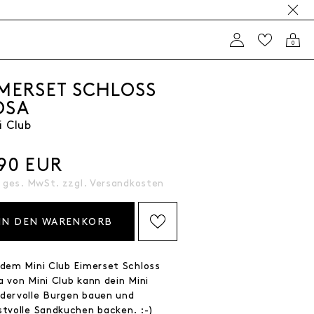
0
IMERSET SCHLOSS
OSA
i Club
,90 EUR
. ges. MwSt. zzgl.
Versandkosten
IN DEN WARENKORB
AUF DIE WISHLIST SETZEN
 dem Mini Club Eimerset Schloss
a von Mini Club kann dein Mini
dervolle Burgen bauen und
stvolle Sandkuchen backen. :-)