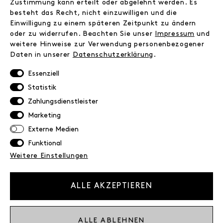
Zustimmung kann erteilt oder abgelehnt werden. Es
besteht das Recht, nicht einzuwilligen und die
INFORMATIONEN
Einwilligung zu einem späteren Zeitpunkt zu ändern
FAQ
oder zu widerrufen. Beachten Sie unser
Impressum
und
weitere Hinweise zur Verwendung personenbezogener
Zahlungsinformationen
Daten in unserer
Daten­schutz­erklärung
.
Versand
Retoure
Essenziell
Widerrufsrecht
Statistik
Datenschutz
Zahlungsdienstleister
AGB
Marketing
Impressum
Externe Medien
Funktional
NEWSLETTER
Weitere Einstellungen
Erhalte exklusive Neuigkeiten!
E-MAIL
ALLE AKZEPTIEREN
Ich bestätige die
Datenschutzbestimmung
ALLE ABLEHNEN