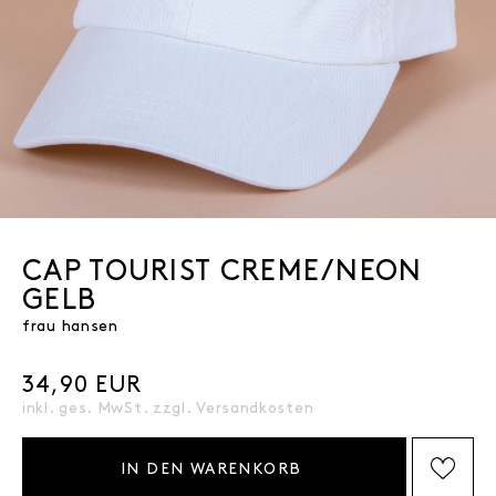
CAP TOURIST CREME/NEON
GELB
frau hansen
34,90 EUR
inkl. ges. MwSt. zzgl.
Versandkosten
IN DEN WARENKORB
AUF DIE WISHLIST SETZEN