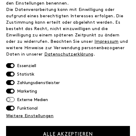
Instagram
den Einstellungen benennen.
Facebook
Die Datenverarbeitung kann mit Einwilligung oder
Kontakt
aufgrund eines berechtigten Interesses erfolgen. Die
Zustimmung kann erteilt oder abgelehnt werden. Es
besteht das Recht, nicht einzuwilligen und die
INFORMATIONEN
Einwilligung zu einem späteren Zeitpunkt zu ändern
FAQ
oder zu widerrufen. Beachten Sie unser
Impressum
und
weitere Hinweise zur Verwendung personenbezogener
Zahlungsinformationen
Daten in unserer
Daten­schutz­erklärung
.
Versand
Retoure
Essenziell
Widerrufsrecht
Statistik
Datenschutz
Zahlungsdienstleister
AGB
Marketing
Impressum
Externe Medien
Funktional
NEWSLETTER
Weitere Einstellungen
Erhalte exklusive Neuigkeiten!
E-MAIL
ALLE AKZEPTIEREN