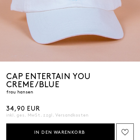
CAP ENTERTAIN YOU
CREME/BLUE
frau hansen
34,90 EUR
inkl. ges. MwSt. zzgl.
Versandkosten
IN DEN WARENKORB
AUF DIE WISHLIST SETZEN