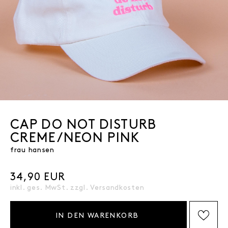
CAP DO NOT DISTURB
CREME/NEON PINK
frau hansen
34,90 EUR
inkl. ges. MwSt. zzgl.
Versandkosten
IN DEN WARENKORB
AUF DIE WISHLIST SETZEN