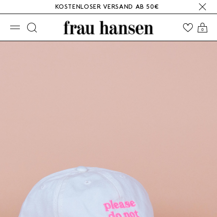
KOSTENLOSER VERSAND AB 50€
☰
0