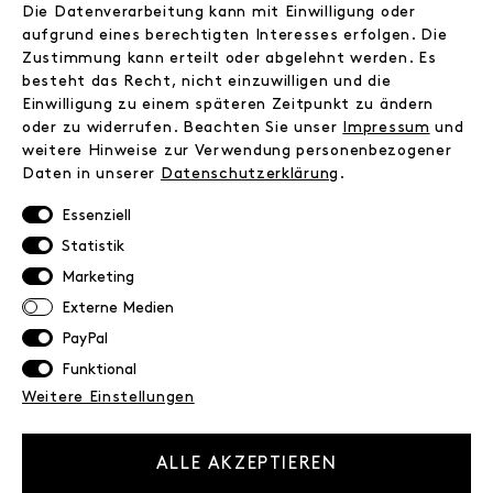
Facebook
Die Datenverarbeitung kann mit Einwilligung oder
Kontakt
aufgrund eines berechtigten Interesses erfolgen. Die
Zustimmung kann erteilt oder abgelehnt werden. Es
besteht das Recht, nicht einzuwilligen und die
INFORMATIONEN
Einwilligung zu einem späteren Zeitpunkt zu ändern
FAQ
oder zu widerrufen. Beachten Sie unser
Impressum
und
weitere Hinweise zur Verwendung personenbezogener
Zahlungsinformationen
Daten in unserer
Daten­schutz­erklärung
.
Versand
Retoure
Essenziell
Widerrufsrecht
Statistik
Datenschutz
Marketing
AGB
Externe Medien
Impressum
PayPal
Funktional
NEWSLETTER
Weitere Einstellungen
Erhalte exklusive Neuigkeiten!
E-MAIL
ALLE AKZEPTIEREN