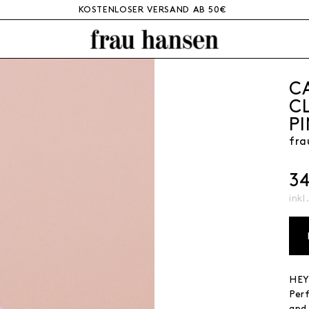
KOSTENLOSER VERSAND AB 50€
C
C
P
fra
3
inkl
HEY
Perf
and