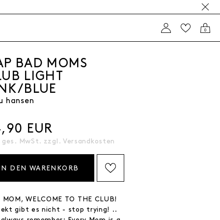
0
AP BAD MOMS
LUB LIGHT
INK/BLUE
u hansen
4,90 EUR
. ges. MwSt. zzgl.
Versandkosten
IN DEN WARENKORB
AUF DIE WISHLIST SETZEN
 MOM, WELCOME TO THE CLUB!
ekt gibt es nicht - stop trying! ..
 always remember: Every Mom is a