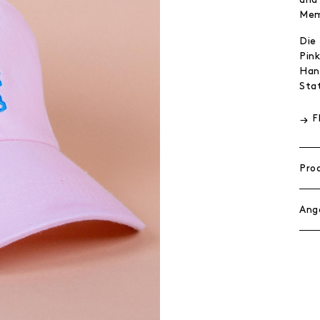
Mem
Die
Pin
Han
Sta
F
Pro
Ang