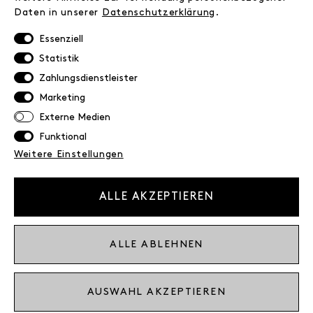
Daten in unserer
Daten­schutz­erklärung
.
Retoure
Widerrufsrecht
Essenziell
Datenschutz
Statistik
AGB
Zahlungsdienstleister
Impressum
Marketing
Externe Medien
NEWSLETTER
Funktional
Erhalte exklusive Neuigkeiten!
Weitere Einstellungen
E-MAIL
ALLE AKZEPTIEREN
Ich bestätige die
Datenschutzbestimmung
ALLE ABLEHNEN
* inkl. MwSt. zzgl. Versandkosten
AUSWAHL AKZEPTIEREN