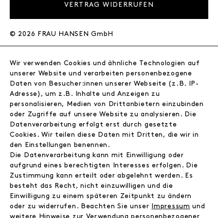
VERTRAG WIDERRUFEN
© 2026 FRAU HANSEN GmbH
FRAU HANSEN
Wir verwenden Cookies und ähnliche Technologien auf
Store
unserer Website und verarbeiten personenbezogene
Journal
Daten von Besucher:innen unserer Webseite (z.B. IP-
Wir
Adresse), um z.B. Inhalte und Anzeigen zu
personalisieren, Medien von Drittanbietern einzubinden
Jobs
oder Zugriffe auf unsere Website zu analysieren. Die
Wholesale
Datenverarbeitung erfolgt erst durch gesetzte
Instagram
Cookies. Wir teilen diese Daten mit Dritten, die wir in
Facebook
den Einstellungen benennen.
Kontakt
Die Datenverarbeitung kann mit Einwilligung oder
aufgrund eines berechtigten Interesses erfolgen. Die
Zustimmung kann erteilt oder abgelehnt werden. Es
INFORMATIONEN
besteht das Recht, nicht einzuwilligen und die
FAQ
Einwilligung zu einem späteren Zeitpunkt zu ändern
Zahlungsinformationen
oder zu widerrufen. Beachten Sie unser
Impressum
und
Versand
weitere Hinweise zur Verwendung personenbezogener