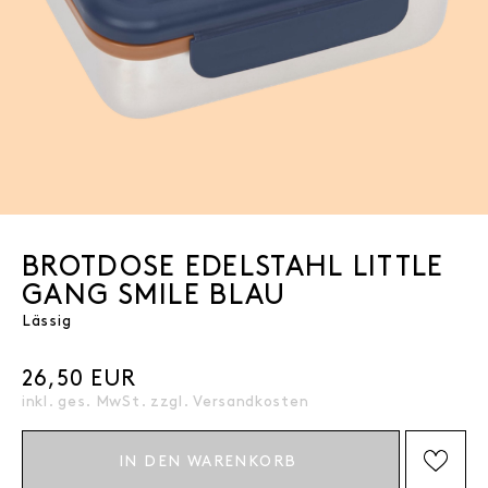
BROTDOSE EDELSTAHL LITTLE
GANG SMILE BLAU
Lässig
26,50 EUR
inkl. ges. MwSt. zzgl.
Versandkosten
IN DEN WARENKORB
AUF DIE WISHLIST SETZEN