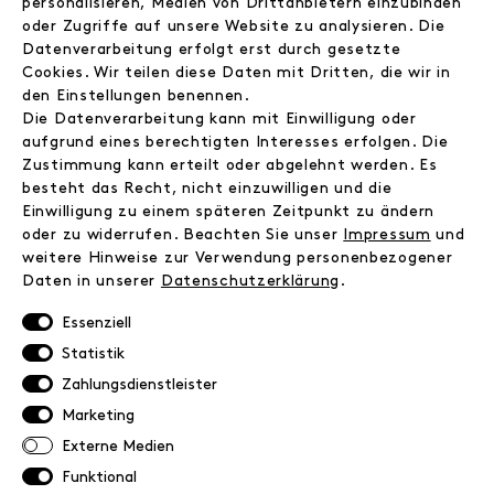
personalisieren, Medien von Drittanbietern einzubinden
Wir
oder Zugriffe auf unsere Website zu analysieren. Die
Jobs
Datenverarbeitung erfolgt erst durch gesetzte
Wholesale
Cookies. Wir teilen diese Daten mit Dritten, die wir in
Instagram
den Einstellungen benennen.
Facebook
Die Datenverarbeitung kann mit Einwilligung oder
Kontakt
aufgrund eines berechtigten Interesses erfolgen. Die
Zustimmung kann erteilt oder abgelehnt werden. Es
besteht das Recht, nicht einzuwilligen und die
INFORMATIONEN
Einwilligung zu einem späteren Zeitpunkt zu ändern
FAQ
oder zu widerrufen. Beachten Sie unser
Impressum
und
weitere Hinweise zur Verwendung personenbezogener
Zahlungsinformationen
Daten in unserer
Daten­schutz­erklärung
.
Versand
Retoure
Essenziell
Widerrufsrecht
Statistik
Datenschutz
Zahlungsdienstleister
AGB
Marketing
Impressum
Externe Medien
Funktional
NEWSLETTER