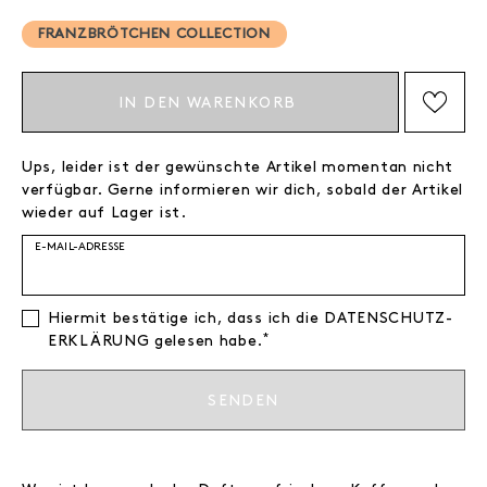
FRANZBRÖTCHEN COLLECTION
IN DEN WARENKORB
AUF DIE WISHLIST SETZEN
Ups, leider ist der gewünschte Artikel momentan nicht
verfügbar. Gerne informieren wir dich, sobald der Artikel
wieder auf Lager ist.
E-MAIL-ADRESSE
Hiermit bestätige ich, dass ich die
DATEN­SCHUTZ­
*
ERKLÄRUNG
gelesen habe.
SENDEN