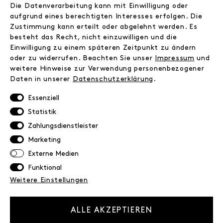
Facebook
Die Datenverarbeitung kann mit Einwilligung oder
Kontakt
aufgrund eines berechtigten Interesses erfolgen. Die
Zustimmung kann erteilt oder abgelehnt werden. Es
besteht das Recht, nicht einzuwilligen und die
INFORMATIONEN
Einwilligung zu einem späteren Zeitpunkt zu ändern
FAQ
oder zu widerrufen. Beachten Sie unser
Impressum
und
weitere Hinweise zur Verwendung personenbezogener
Zahlungsinformationen
Daten in unserer
Daten­schutz­erklärung
.
Versand
Retoure
Essenziell
Widerrufsrecht
Statistik
Datenschutz
Zahlungsdienstleister
AGB
Marketing
Impressum
Externe Medien
Funktional
NEWSLETTER
Weitere Einstellungen
Erhalte exklusive Neuigkeiten!
E-MAIL
ALLE AKZEPTIEREN