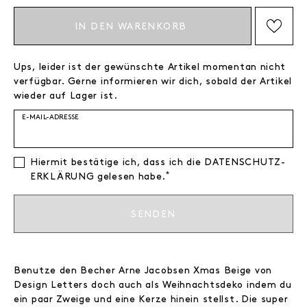
IN DEN WARENKORB
AUF DIE WISHLIST SETZEN
Ups, leider ist der gewünschte Artikel momentan nicht
verfügbar. Gerne informieren wir dich, sobald der Artikel
wieder auf Lager ist.
E-MAIL-ADRESSE
Hiermit bestätige ich, dass ich die
DATEN­SCHUTZ­
*
ERKLÄRUNG
gelesen habe.
SENDEN
Benutze den Becher Arne Jacobsen Xmas Beige von
Design Letters doch auch als Weihnachtsdeko indem du
ein paar Zweige und eine Kerze hinein stellst. Die super