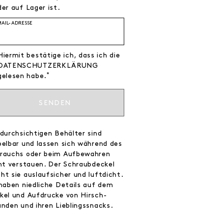
er auf Lager ist.
MAIL-ADRESSE
Hiermit bestätige ich, dass ich die
DATEN­SCHUTZ­ERKLÄRUNG
*
gelesen habe.
SENDEN
 durchsichtigen Behälter sind
pelbar und lassen sich während des
rauchs oder beim Aufbewahren
cht verstauen. Der Schraubdeckel
ht sie auslaufsicher und luftdicht.
 haben niedliche Details auf dem
kel und Aufdrucke von Hirsch-
unden und ihren Lieblingssnacks.