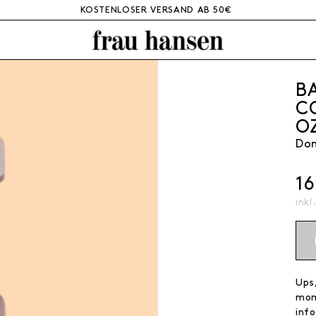
KOSTENLOSER VERSAND AB 50€
B
C
O
Don
1
inkl
Ups,
mom
info