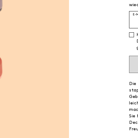
wied
E-
Die
sta
Geb
lei
mac
Sie
Dec
Fre