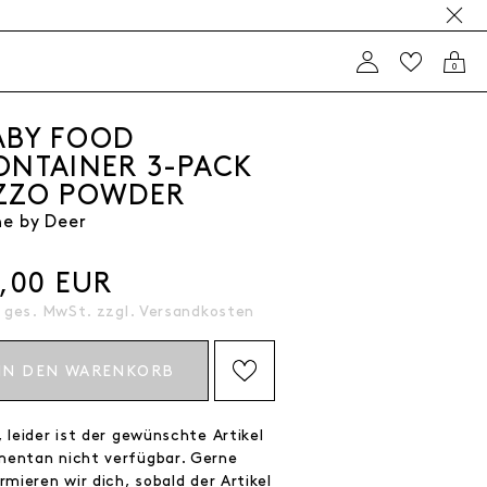
0
ABY FOOD
ONTAINER 3-PACK
ZZO POWDER
e by Deer
6,00 EUR
. ges. MwSt. zzgl.
Versandkosten
IN DEN WARENKORB
AUF DIE WISHLIST SETZEN
 leider ist der gewünschte Artikel
entan nicht verfügbar. Gerne
rmieren wir dich, sobald der Artikel