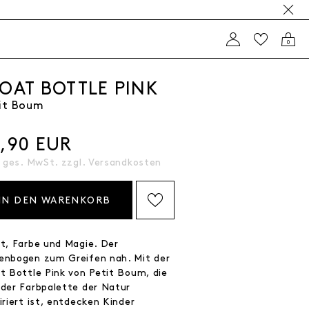
0
LOAT BOTTLE PINK
it Boum
4,90 EUR
. ges. MwSt. zzgl.
Versandkosten
IN DEN WARENKORB
AUF DIE WISHLIST SETZEN
ht, Farbe und Magie. Der
enbogen zum Greifen nah. Mit der
at Bottle Pink von Petit Boum, die
 der Farbpalette der Natur
iriert ist, entdecken Kinder