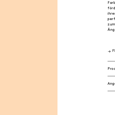
Far
för
ihr
per
zum
Ängs
F
Pro
Ang