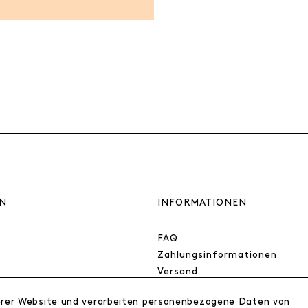
N
INFORMATIONEN
FAQ
Zahlungsinformationen
Versand
Retoure
erer Website und verarbeiten personenbezogene Daten von
Widerrufsrecht