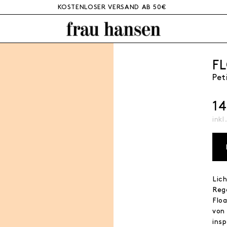
KOSTENLOSER VERSAND AB 50€
F
Pet
1
inkl
Lic
Reg
Flo
von
insp